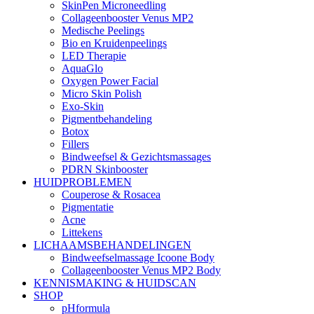
SkinPen Microneedling
Collageenbooster Venus MP2
Medische Peelings
Bio en Kruidenpeelings
LED Therapie
AquaGlo
Oxygen Power Facial
Micro Skin Polish
Exo-Skin
Pigmentbehandeling
Botox
Fillers
Bindweefsel & Gezichtsmassages
PDRN Skinbooster
HUIDPROBLEMEN
Couperose & Rosacea
Pigmentatie
Acne
Littekens
LICHAAMSBEHANDELINGEN
Bindweefselmassage Icoone Body
Collageenbooster Venus MP2 Body
KENNISMAKING & HUIDSCAN
SHOP
pHformula