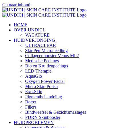
Ga naar inhoud
HOME
OVER UNDICI
VACATURE
HUIDVERJONGING
ULTRACLEAR
SkinPen Microneedling
Collageenbooster Venus MP2
Medische Peelings
Bio en Kruidenpeelings
LED Therapie
AquaGlo
Oxygen Power Facial
Micro Skin Polish
Exo-Skin
Pigmentbehandeling
Botox
Fillers
Bindweefsel & Gezichtsmassages
PDRN Skinbooster
HUIDPROBLEMEN
Couperose & Rosacea