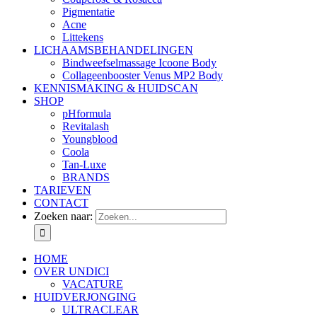
Pigmentatie
Acne
Littekens
LICHAAMSBEHANDELINGEN
Bindweefselmassage Icoone Body
Collageenbooster Venus MP2 Body
KENNISMAKING & HUIDSCAN
SHOP
pHformula
Revitalash
Youngblood
Coola
Tan-Luxe
BRANDS
TARIEVEN
CONTACT
Zoeken naar:
HOME
OVER UNDICI
VACATURE
HUIDVERJONGING
ULTRACLEAR